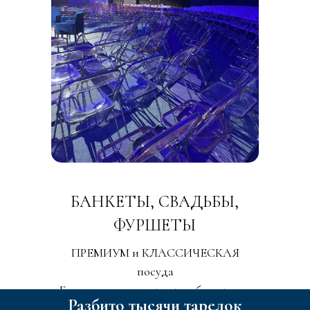
БАНКЕТЫ, СВАДЬБЫ,
ФУРШЕТЫ
ПРЕМИУМ и КЛАССИЧЕСКАЯ
посуда
Белоснежные скатерти и блестящая
Разбито тысячи тарелок
посуда